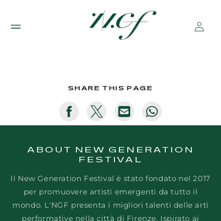
Vai
direttamente
ai contenuti
Accedi
SHARE THIS PAGE
Translation
Translation
Translation
Translation
missing:
missing:
missing:
missing:
it.general.social.share_on_facebook
it.general.social.share_on_twi
it.general.social.shar
it.general.soc
ABOUT NEW GENERATION
FESTIVAL
Il New Generation Festival è stato fondato nel 2017
per promuovere artisti emergenti da tutto il
mondo. L'NGF presenta i migliori talenti delle arti
performative nella città di Firenze. Ispirato ai